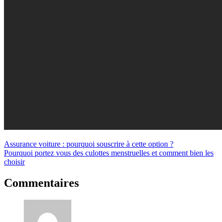
Navigation
Assurance voiture : pourquoi souscrire à cette option ?
Pourquoi portez vous des culottes menstruelles et comment bien les
de
choisir
l’article
Commentaires