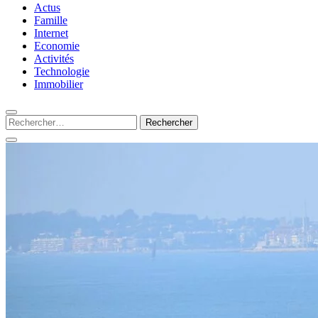
Silamots : le magazine
Actus
Famille
Internet
Economie
presse incontournable
Activités
Technologie
Immobilier
du web
Rechercher :