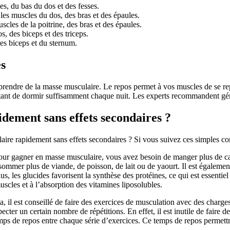
es, du bas du dos et des fesses.
 les muscles du dos, des bras et des épaules.
cles de la poitrine, des bras et des épaules.
s, des biceps et des triceps.
des biceps et du sternum.
es
ur prendre de la masse musculaire. Le repos permet à vos muscles de se 
rtant de dormir suffisamment chaque nuit. Les experts recommandent gé
ement sans effets secondaires ?
 rapidement sans effets secondaires ? Si vous suivez ces simples con
our gagner en masse musculaire, vous avez besoin de manger plus de cal
mmer plus de viande, de poisson, de lait ou de yaourt. Il est égaleme
lus, les glucides favorisent la synthèse des protéines, ce qui est essent
uscles et à l’absorption des vitamines liposolubles.
la, il est conseillé de faire des exercices de musculation avec des charg
cter un certain nombre de répétitions. En effet, il est inutile de faire d
temps de repos entre chaque série d’exercices. Ce temps de repos permett