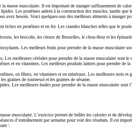
de la masse musculaire. Il est important de manger suffisamment de calor
pides. Les protéines aident à la construction des muscles, tandis que les 
ous avez besoin. Voici quelques-uns des meilleurs aliments à manger po
ont riches en protéines et en fer. Les viandes blanches telles que le poul
oivrons, les brocolis, les choux de Bruxelles, le chou-fleur et les épinard
antioxydants. Les meilleurs fruits pour prendre de la masse musculaire sont
s. Les meilleures céréales pour prendre de la masse musculaire sont le riz
téines et en vitamines. Les meilleurs produits laitiers pour prendre de la 
protéines, en fibres, en vitamines et en minéraux. Les meilleures noix e
 les graines de tournesol et les graines de sésame.
pides. Les meilleures huiles pour prendre de la masse musculaire sont l’hu
 masse musculaire. L’exercice permet de brûler les calories et de dévelop
éances d’entraînement par semaine pour voir des résultats. Il est import
aire :