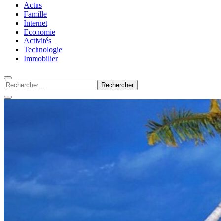
Silamots : le magazine 
Actus
Famille
Internet
Economie
Activités
Technologie
Immobilier
Rechercher :