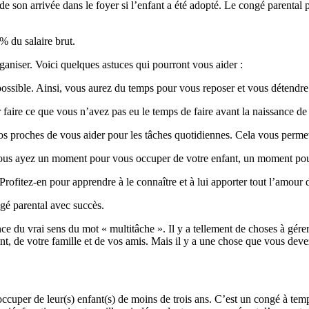
 de son arrivée dans le foyer si l’enfant a été adopté. Le congé parental 
% du salaire brut.
ganiser. Voici quelques astuces qui pourront vous aider :
t possible. Ainsi, vous aurez du temps pour vous reposer et vous détendr
 faire ce que vous n’avez pas eu le temps de faire avant la naissance de 
s proches de vous aider pour les tâches quotidiennes. Cela vous permet
 vous ayez un moment pour vous occuper de votre enfant, un moment pou
rofitez-en pour apprendre à le connaître et à lui apporter tout l’amour d
gé parental avec succès.
ence du vrai sens du mot « multitâche ». Il y a tellement de choses à gé
nt, de votre famille et de vos amis. Mais il y a une chose que vous dev
ccuper de leur(s) enfant(s) de moins de trois ans. C’est un congé à temp