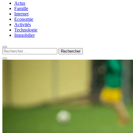
Silamots : le magazine 
Actus
Famille
Internet
Economie
Activités
Technologie
Immobilier
Rechercher :