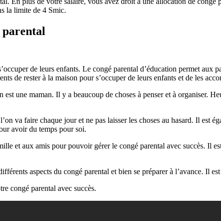
l. En plus de votre salaire, vous avez droit à une allocation de congé pa
s la limite de 4 Smic.
 parental
’occuper de leurs enfants. Le congé parental d’éducation permet aux pare
ts de rester à la maison pour s’occuper de leurs enfants et de les acc
u’on est une maman. Il y a beaucoup de choses à penser et à organiser. H
 l’on va faire chaque jour et ne pas laisser les choses au hasard. Il est é
 pour avoir du temps pour soi.
 famille et aux amis pour pouvoir gérer le congé parental avec succès. Il
es différents aspects du congé parental et bien se préparer à l’avance. Il 
tre congé parental avec succès.